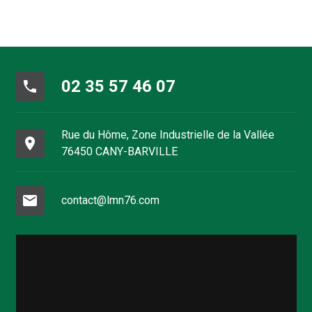
02 35 57 46 07
phone
Rue du Hôme, Zone Industrielle de la Vallée
place
76450 CANY-BARVILLE
mail
contact@lmn76.com