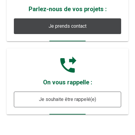
Parlez-nous de vos projets :
Je prends contact
phone_forwarded
On vous rappelle :
Je souhaite être rappelé(e)