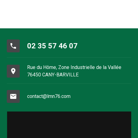
02 35 57 46 07
phone
Rue du Hôme, Zone Industrielle de la Vallée
place
76450 CANY-BARVILLE
mail
contact@lmn76.com