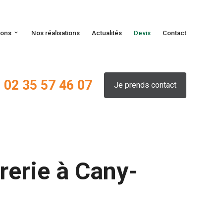
ions
Nos réalisations
Actualités
Devis
Contact
02 35 57 46 07
Je prends contact
urerie à Cany-