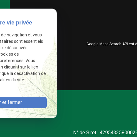
re vie privée
e de navigation et vous
ssaires sont essentiels
Google Maps Search API est 
tre désactivés.
cookies de
 préférences. Vous
cliquant sur le lien
r que la désactivation de
lités du site.
 et fermer
N° de Siret : 4295433580002