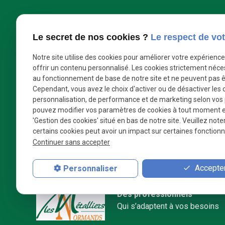
02 35 57 46 07
phone
Le secret de nos cookies ?
Le respect de vot
Notre site utilise des cookies pour améliorer votre expérienc
Rue du Hôme, Zone Industrielle de la Vallée
offrir un contenu personnalisé. Les cookies strictement néce
place
76450 CANY-BARVILLE
au fonctionnement de base de notre site et ne peuvent pas ê
Cependant, vous avez le choix d'activer ou de désactiver les 
personnalisation, de performance et de marketing selon vos
pouvez modifier vos paramètres de cookies à tout moment en 
mail
contact@lmn76.com
'Gestion des cookies' situé en bas de notre site. Veuillez note
certains cookies peut avoir un impact sur certaines fonctionna
Continuer sans accepter
Accepter
Personnaliser
Des professionnels
Qui s’adaptent à vos besoins