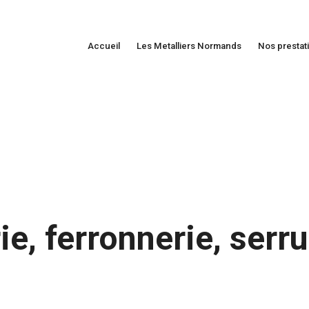
Accueil
Les Metalliers Normands
Nos prestat
ie, ferronnerie, serr