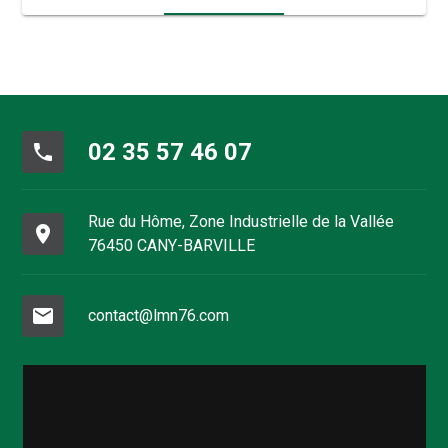
02 35 57 46 07
phone
Rue du Hôme, Zone Industrielle de la Vallée
place
76450 CANY-BARVILLE
mail
contact@lmn76.com