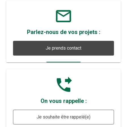
mail_outline
Parlez-nous de vos projets :
Je prends contact
phone_forwarded
On vous rappelle :
Je souhaite être rappelé(e)