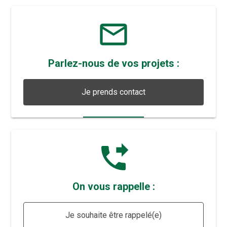
mail_outline
Parlez-nous de vos projets :
Je prends contact
phone_forwarded
On vous rappelle :
Je souhaite être rappelé(e)