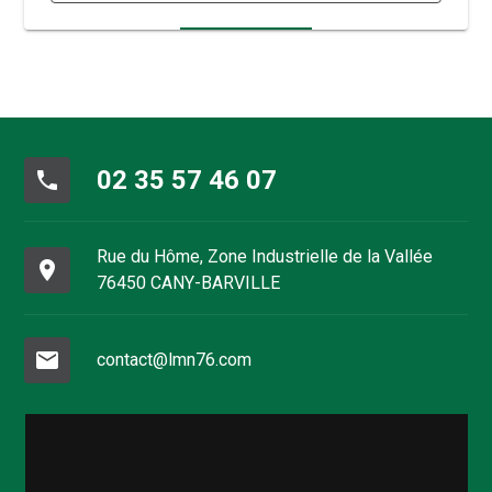
02 35 57 46 07
phone
Rue du Hôme, Zone Industrielle de la Vallée
place
76450 CANY-BARVILLE
mail
contact@lmn76.com