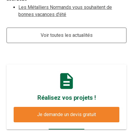
Les Métalliers Normands vous souhaitent de
bonnes vacances d'été
Voir toutes les actualités
description
Réalisez vos projets !
Je demande un devis gratuit