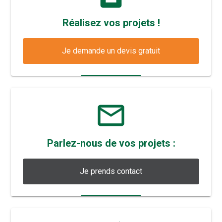
Réalisez vos projets !
Je demande un devis gratuit
mail_outline
Parlez-nous de vos projets :
Je prends contact