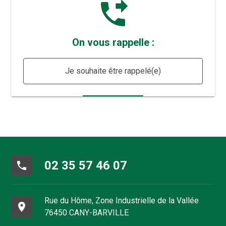
phone_forwarded
On vous rappelle :
Je souhaite être rappelé(e)
02 35 57 46 07
phone
Rue du Hôme, Zone Industrielle de la Vallée
place
76450 CANY-BARVILLE