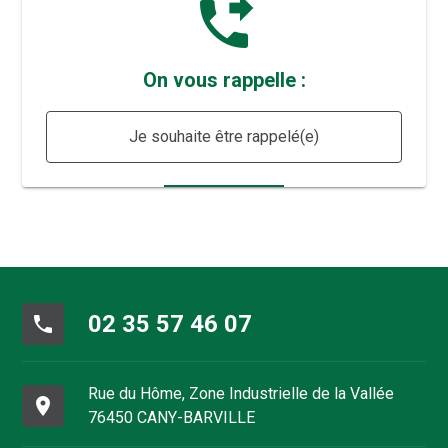
phone_forwarded
On vous rappelle :
Je souhaite être rappelé(e)
02 35 57 46 07
phone
Rue du Hôme, Zone Industrielle de la Vallée
place
76450 CANY-BARVILLE