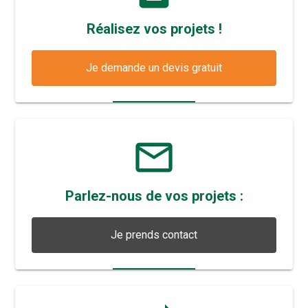
Réalisez vos projets !
Je demande un devis gratuit
mail_outline
Parlez-nous de vos projets :
Je prends contact