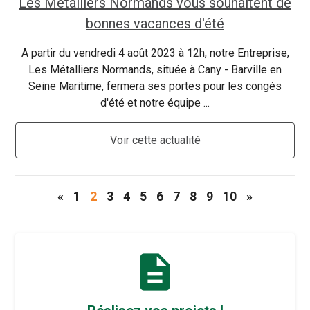
Les Métalliers Normands vous souhaitent de
bonnes vacances d'été
A partir du vendredi 4 août 2023 à 12h, notre Entreprise,
Les Métalliers Normands, située à Cany - Barville en
Seine Maritime, fermera ses portes pour les congés
d'été et notre équipe ...
Voir cette actualité
«
1
2
3
4
5
6
7
8
9
10
»
description