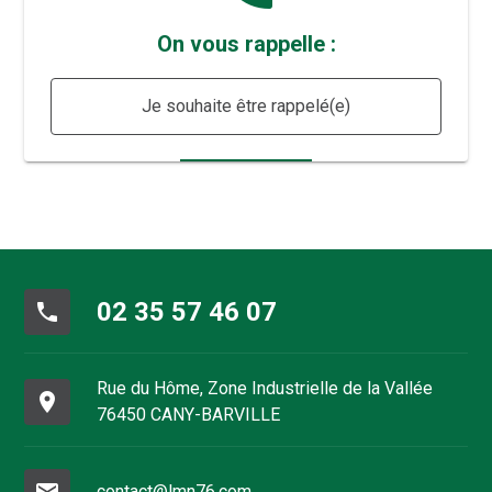
On vous rappelle :
Je souhaite être rappelé(e)
02 35 57 46 07
phone
Rue du Hôme, Zone Industrielle de la Vallée
place
76450 CANY-BARVILLE
mail
contact@lmn76.com