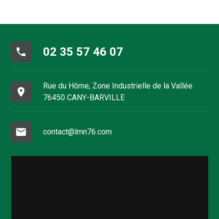
02 35 57 46 07
phone
Rue du Hôme, Zone Industrielle de la Vallée
place
76450 CANY-BARVILLE
mail
contact@lmn76.com