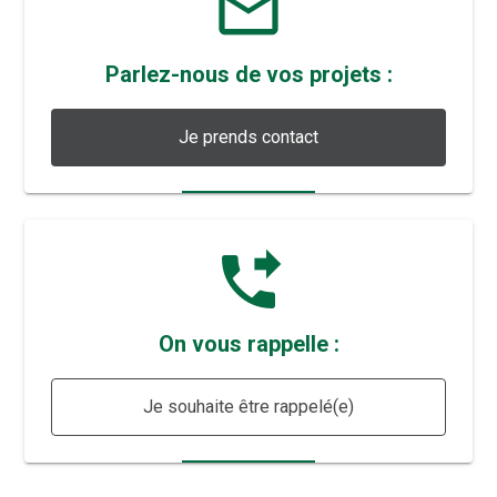
mail_outline
Parlez-nous de vos projets :
Je prends contact
phone_forwarded
On vous rappelle :
Je souhaite être rappelé(e)