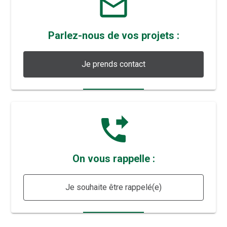
mail_outline
Parlez-nous de vos projets :
Je prends contact
phone_forwarded
On vous rappelle :
Je souhaite être rappelé(e)