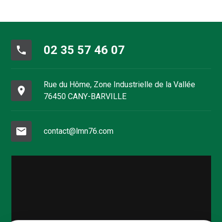
02 35 57 46 07
phone
Rue du Hôme, Zone Industrielle de la Vallée
place
76450 CANY-BARVILLE
mail
contact@lmn76.com