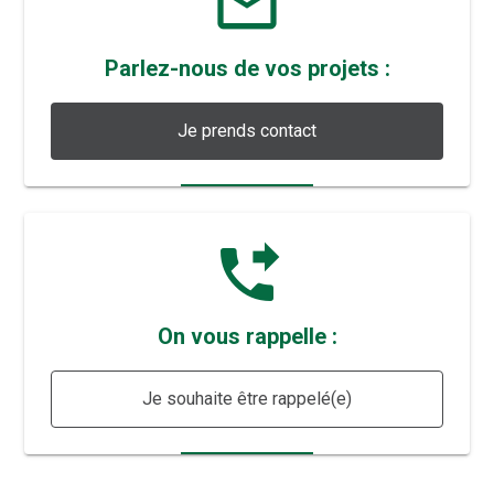
mail_outline
Parlez-nous de vos projets :
Je prends contact
phone_forwarded
On vous rappelle :
Je souhaite être rappelé(e)